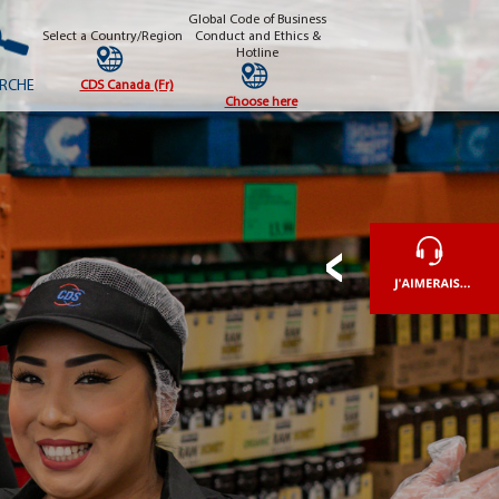
Global Code of Business
Select a Country/Region
Conduct and Ethics &
Hotline
RCHE