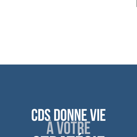
CDS donne vie
à votre